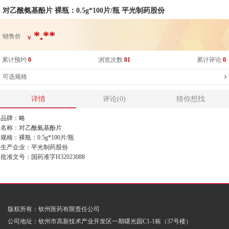
对乙酰氨基酚片 裸瓶：0.5g*100片/瓶 平光制药股份
*.**
销售价
￥
累计预约
0
浏览次数
81
累计评论
0
可选规格
详情
评论(0)
猜你想找
品牌：略
名称：对乙酰氨基酚片
规格：裸瓶：0.5g*100片/瓶
生产企业：平光制药股份
批准文号：国药准字H32023088
版权所有：钦州医药有限责任公司
公司地址：钦州市高新技术产业开发区一期曙光园C1-1栋（37号楼）