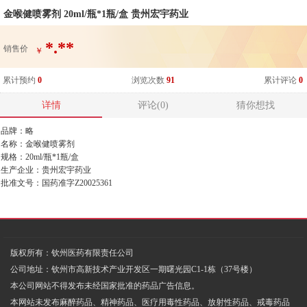
金喉健喷雾剂 20ml/瓶*1瓶/盒 贵州宏宇药业
*.**
销售价
￥
累计预约
0
浏览次数
91
累计评论
0
详情
评论(0)
猜你想找
品牌：略
名称：金喉健喷雾剂
规格：20ml/瓶*1瓶/盒
生产企业：贵州宏宇药业
批准文号：国药准字Z20025361
版权所有：钦州医药有限责任公司
公司地址：钦州市高新技术产业开发区一期曙光园C1-1栋（37号楼）
本公司网站不得发布未经国家批准的药品广告信息。
本网站未发布麻醉药品、精神药品、医疗用毒性药品、放射性药品、戒毒药品