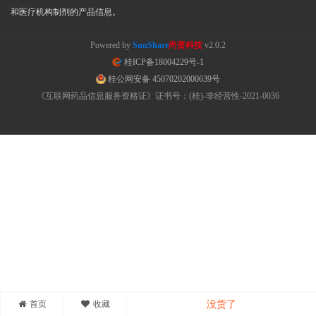
和医疗机构制剂的产品信息。
Powered by
SunShare
尚贤科技
v2.0.2
桂ICP备18004229号-1
桂公网安备 45070202000639号
《互联网药品信息服务资格证》证书号：(桂)-非经营性-2021-0036
首页
收藏
没货了