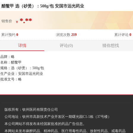
醋鳖甲 选（砂烫）：500g/包 安国市远光药业
*.**
销售价
￥
累计预约
0
浏览次数
219
累计评论
0
详情
评论(0)
猜你想找
品牌：略
名称：醋鳖甲
规格：选（砂烫）：500g/包
生产企业：安国市远光药业
批准文号：略
版权所有：钦州医药有限责任公司
公司地址：钦州市高新技术产业开发区一期曙光园C1-1栋（37号楼）
本公司网站不得发布未经国家批准的药品广告信息。
本网站未发布麻醉药品、精神药品、医疗用毒性药品、放射性药品、戒毒药品