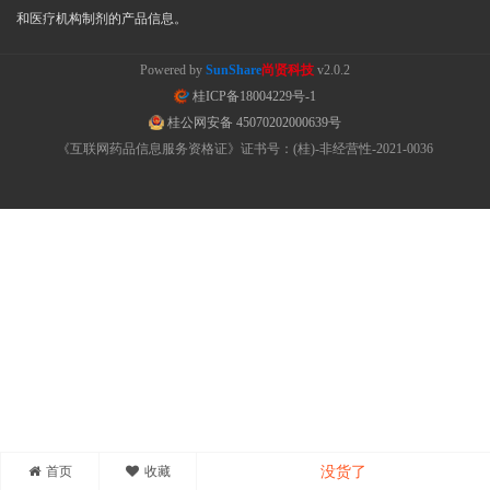
和医疗机构制剂的产品信息。
Powered by
SunShare
尚贤科技
v2.0.2
桂ICP备18004229号-1
桂公网安备 45070202000639号
《互联网药品信息服务资格证》证书号：(桂)-非经营性-2021-0036
首页
收藏
没货了