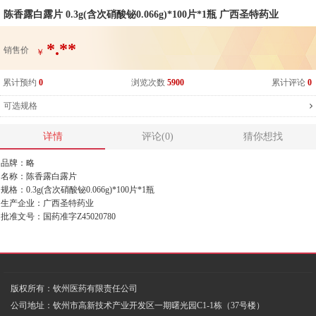
陈香露白露片 0.3g(含次硝酸铋0.066g)*100片*1瓶 广西圣特药业
*.**
销售价
￥
累计预约
0
浏览次数
5900
累计评论
0
可选规格
详情
评论(0)
猜你想找
品牌：略
名称：陈香露白露片
规格：0.3g(含次硝酸铋0.066g)*100片*1瓶
生产企业：广西圣特药业
批准文号：国药准字Z45020780
版权所有：钦州医药有限责任公司
公司地址：钦州市高新技术产业开发区一期曙光园C1-1栋（37号楼）